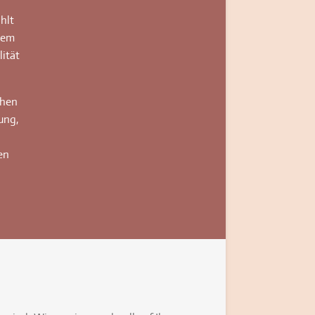
hlt
dem
ität
chen
ung,
en