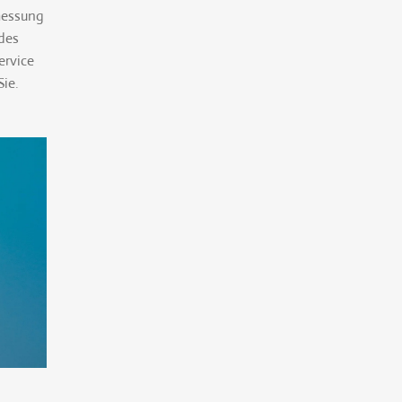
messung
des
ervice
ie.