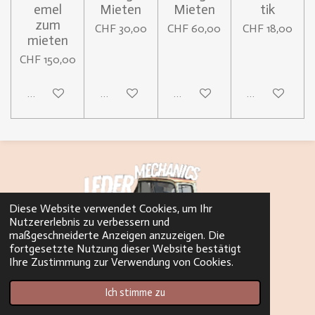
emel
Mieten
Mieten
tik
zum
CHF 30,00
CHF 60,00
CHF 18,00
mieten
CHF 150,00
In den Warenkorb
In den Warenkorb
In den Warenkorb
In den Waren
Diese Website verwendet Cookies, um Ihr
Nutzererlebnis zu verbessern und
maßgeschneiderte Anzeigen anzuzeigen. Die
fortgesetzte Nutzung dieser Website bestätigt
Ihre Zustimmung zur Verwendung von Cookies.
© 2023 - 2026 Leder Mechanics
Ich stimme zu
Mit Unterstützung von
Webador