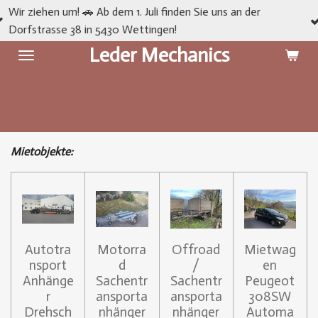
 🚗 Ab dem 1. Juli finden Sie uns an der
Unsere Websit
Zum
8 in 5430 Wettingen!
und Inhalte fo
Hauptinhalt
Leder Mechanics
springen
Mietobjekte
:
Autotra
Motorra
Offroad
Mietwag
nsport
d
/
en
Anhänge
Sachentr
Sachentr
Peugeot
r
ansporta
ansporta
308SW
Drehsch
nhänger
nhänger
Automa